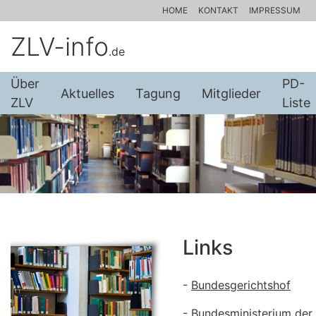
HOME
KONTAKT
IMPRESSUM
ZLV-info
.de
Über
Halle
Tagungen
AcP-
PD-
Vorstand
Downloads
Impressum
Aktuelles
Geschichte
Links
Tagung
Satzung
Mitglieder
ZLV
2026
Archiv
Sonderheft
Liste
Links
-
Bundesgerichtshof
-
Bundesministerium der